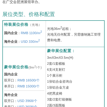
在广交会琶洲展馆举办。
展位类型、价格和配置
特装展位价格
（光地）
2
光地36m
起租；
2
国内企业
：
RMB 1100/m
光地无任何配置，另需缴纳施工管理
费和电费。
2
海外企业
：
USD 330/m
豪华展位配置：
3mX3mX3.5m(H)
2套/1套楣板
2
豪华展位价格
(9m
/个)
6支/4支射灯
国内企业
1个展示柜
双开口：
RMB 16500/个
1张铝合金咨询台
单开口：
RMB 15000/个
1张铝合金方桌
4把黑皮椅
海外企业
3套/2套灯箱侧板
双开口：
USD 3968/个
2面/3面围板
单开口：
USD 3608/个