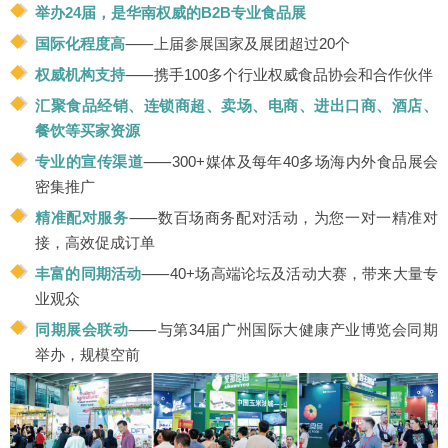
举办24届，是华南权威的B2B专业食品展
国际化程度高
⸺上届参展国家及展团超过20个
权威机构支持
⸺携手100多个行业权威食品协会和合作伙伴
汇聚食品经销、连锁商超、卖场、电商、进出口商、酒店、
餐饮等买家资源
专业的宣传渠道
⸺300+媒体及每年40多场海内外食品展会
密集推广
精准配对服务
⸺数百场商务配对活动，为您一对一精准对
接，高效促成订单
丰富的同期活动
⸺40+场高端论坛及活动大赛，带来大量专
业观众
同期展会联动
⸺与第34届广州国际大健康产业博览会同期
举办，规模空前