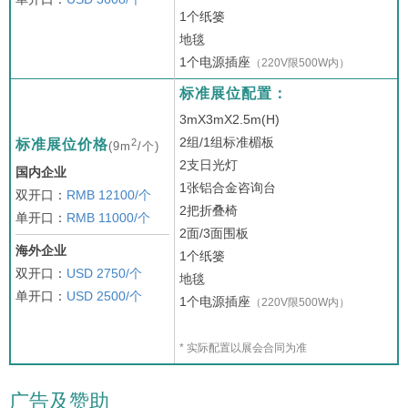
1个纸篓
地毯
1个电源插座
（220V限500W内）
标准展位配置：
3mX3mX2.5m(H)
2组/1组标准楣板
2
标准展位价格
(9m
/个)
2支日光灯
国内企业
1张铝合金咨询台
双开口：
RMB 12100/个
2把折叠椅
单开口：
RMB 11000/个
2面/3面围板
海外企业
1个纸篓
双开口：
USD 2750/个
地毯
单开口：
USD 2500/个
1个电源插座
（220V限500W内）
* 实际配置以展会合同为准
广告及赞助