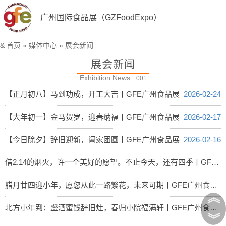
广州国际食品展（GZFoodExpo）
&
首页
»
媒体中心
»
展会新闻
展会新闻
Exhibition News
001
【正月初八】马到功成，开工大吉丨GFE广州食品展
2026-02-24
【大年初一】金马贺岁，迎春纳福丨GFE广州食品展
2026-02-17
【今日除夕】辞旧迎新，阖家团圆丨GFE广州食品展
2026-02-16
借2.14的烟火，许一个美好的愿望。不止今天，还有四季丨GFE广州食品展
2026-02-14
腊月廿四迎小年，愿您从此一路繁花，未来可期丨GFE广州食品展
︽
2026-02-11
北方小年到：盏酒蜜饯辞旧灶，春归小院福满轩丨GFE广州食品展
︾