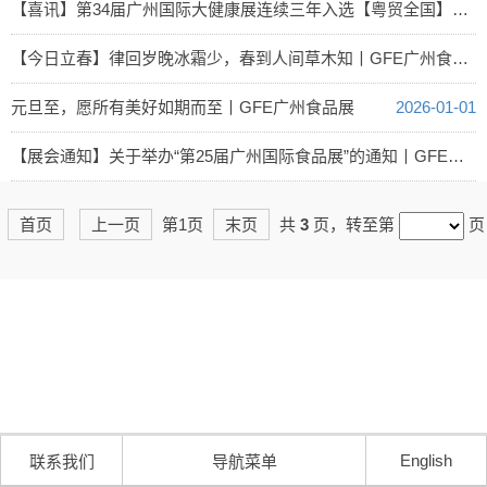
2026-02-10
【喜讯】第34届广州国际大健康展连续三年入选【粤贸全国】目录丨IHE大健康展会
2026-02-05
【今日立春】律回岁晚冰霜少，春到人间草木知丨GFE广州食品展
2026-02-04
元旦至，愿所有美好如期而至丨GFE广州食品展
2026-01-01
【展会通知】关于举办“第25届广州国际食品展”的通知丨GFE广州食品展
2025-10-13
首页
上一页
第1页
末页
共
3
页，转至第
页
English
联系我们
导航菜单